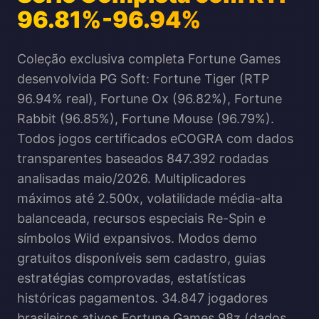
96.81%-96.94%
Coleção exclusiva completa Fortune Games
desenvolvida PG Soft: Fortune Tiger (RTP
96.94% real), Fortune Ox (96.82%), Fortune
Rabbit (96.85%), Fortune Mouse (96.79%).
Todos jogos certificados eCOGRA com dados
transparentes baseados 847.392 rodadas
analisadas maio/2026. Multiplicadores
máximos até 2.500x, volatilidade média-alta
balanceada, recursos especiais Re-Spin e
símbolos Wild expansivos. Modos demo
gratuitos disponíveis sem cadastro, guias
estratégias comprovadas, estatísticas
históricas pagamentos. 34.847 jogadores
brasileiros ativos Fortune Games 98z (dados