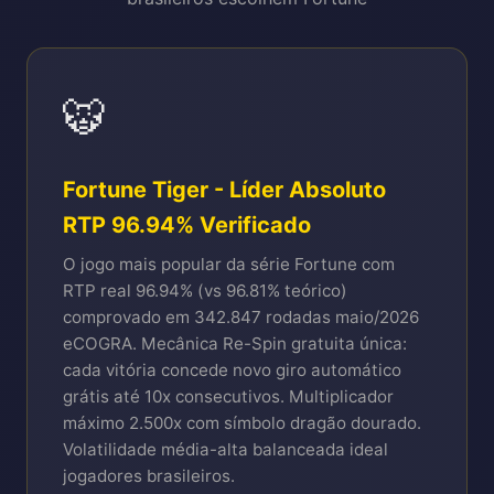
🐯
Fortune Tiger - Líder Absoluto
RTP 96.94% Verificado
O jogo mais popular da série Fortune com
RTP real 96.94% (vs 96.81% teórico)
comprovado em 342.847 rodadas maio/2026
eCOGRA. Mecânica Re-Spin gratuita única:
cada vitória concede novo giro automático
grátis até 10x consecutivos. Multiplicador
máximo 2.500x com símbolo dragão dourado.
Volatilidade média-alta balanceada ideal
jogadores brasileiros.