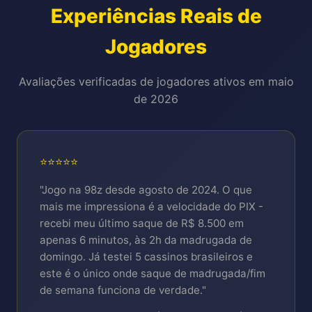
com apenas R$ 100
progressivamente
Experiências Reais de
Re-Spin+Wild
Acesso instantâneo:
Sem cadastro, login
Volatilidade baixa-média:
Vitórias mais
Probabilidade:
Dados maio/2026 mostram
ou depósito | clique "Demo" qualquer
frequentes (34.8% rodadas) porém
Jogadores
28.7% rodadas geram vitória inicial + Re-
Recomendação:
Tiger para maximizar RTP
Fortune Game
menores | menos variance
Spin subsequente
longo prazo (1000+ rodadas). Rabbit para
Saldo virtual R$ 10.000:
Renovável
RTP excelente 96.85%:
Segundo melhor
Avaliações verificadas de jogadores ativos em maio
Sequências longas:
3+ Re-Spins: 8.4%
conservadores ou sessions 100-300 rodadas.
infinitamente clicando "Renovar Saldo"
série | retorno garantido longo prazo
de 2026
casos | 5+ Re-Spins: 2.1% | 10 Re-Spins
quando zerar
mesmo apostas pequenas
máximo: 0.03% (raro mas possível)
Mecânica 100% idêntica:
Demo usa
Multiplicador 1.800x suficiente:
Aposta
💡 Estratégia:
mesmo RNG, RTP e recursos versão real |
Re-Spin feature torna Tiger
R$ 0.20 x 1.800 = R$ 360 prêmio máximo
⭐⭐⭐⭐⭐
ideal sessões longas (500+ rodadas) onde
teste válido estratégias
| proporcional budget
"Jogo na 98z desde agosto de 2024. O que
sequências eventualmente ocorrem
Sem limites:
Jogue quanto tempo quiser |
Psicologia positiva:
Vitórias frequentes
mais me impressiona é a velocidade do PIX -
maximizando lucro.
sem restrições diárias, semanais ou
mantêm motivação iniciantes vs
recebi meu último saque de R$ 8.500 em
mensais
frustração Tiger alta volatilidade
apenas 6 minutos, às 2h da madrugada de
Conversão fácil:
Quando pronto real,
domingo. Já testei 5 cassinos brasileiros e
📊 Dados:
64.7% jogadores Rabbit são
clique "Jogar Real" | mantém mesmo jogo
este é o único onde saque de madrugada/fim
novatos vs 42.1% Tiger | retenção 30 dias
e configurações
de semana funciona de verdade."
Rabbit 78% vs Tiger 61%.