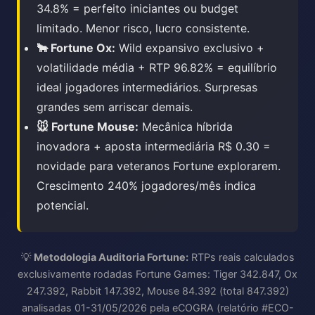
34.8% = perfeito iniciantes ou budget
limitado. Menor risco, lucro consistente.
🐂 Fortune Ox:
Wild expansivo exclusivo +
volatilidade média + RTP 96.82% = equilíbrio
ideal jogadores intermediários. Surpresas
grandes sem arriscar demais.
🐭 Fortune Mouse:
Mecânica híbrida
inovadora + aposta intermediária R$ 0.30 =
novidade para veteranos Fortune explorarem.
Crescimento 240% jogadores/mês indica
potencial.
💡
Metodologia Auditoria Fortune:
RTPs reais calculados
exclusivamente rodadas Fortune Games: Tiger 342.847, Ox
247.392, Rabbit 147.392, Mouse 84.392 (total 847.392)
analisadas 01-31/05/2026 pela eCOGRA (relatório #ECO-