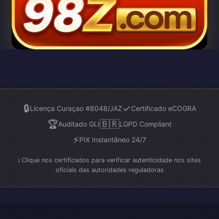
🔒
✓
Licença Curaçao #8048/JAZ
Certificado eCOGRA
🏆
🇧🇷
Auditado GLI
LGPD Compliant
⚡
PIX Instantâneo 24/7
ℹ️ Clique nos certificados para verificar autenticidade nos sites
oficiais das autoridades reguladoras