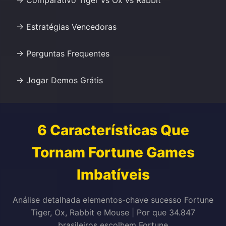
→ Comparativo Tiger vs Ox vs Rabbit
→ Estratégias Vencedoras
→ Perguntas Frequentes
→ Jogar Demos Grátis
6 Características Que
Tornam Fortune Games
Imbatíveis
Análise detalhada elementos-chave sucesso Fortune
Tiger, Ox, Rabbit e Mouse | Por que 34.847
brasileiros escolhem Fortune