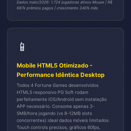
Dados maio/2026: 1.724 jogadores ativos Mouse | R$
687k prêmios pagos | crescimento 240% mês
📱
Mobile HTML5 Otimizado -
Performance Idêntica Desktop
Todos 4 Fortune Games desenvolvidos
HTML5 responsivo PG Soft rodam
perfeitamente iOS/Android sem instalação
APP necessário. Consome apenas 3-
5MB/hora jogando (vs 8-12MB slots
concorrentes) ideal dados móveis limitados.
Touch controls precisos, gráficos 60fps,