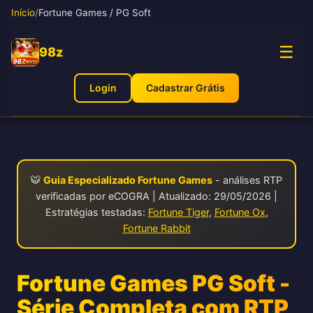
Início
/
Fortune Games / PG Soft
☰
98z
Login
Cadastrar Grátis
🐯
Guia Especializado Fortune Games
- análises RTP
verificadas por eCOGRA | Atualizado: 29/05/2026 |
Estratégias testadas:
Fortune Tiger
,
Fortune Ox
,
Fortune Rabbit
Fortune Games PG Soft -
Série Completa com RTP