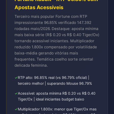
Apostas Acessíveis
Terceiro mais popular Fortune com RTP
impressionante 96.85% verificado 147.392
rodadas maio/2026. Destaque: aposta mínima
mais baixa série (R$ 0.20 vs R$ 0.40 Tiger/Ox)
tornando acessível iniciantes. Multiplicador
reduzido 1.800x compensado por volatilidade
baixa-média gerando vitórias mais
frequentes. Temática coelho sorte oriental
delicada feminina.
RTP alto: 96.85% real (vs 96.79% oficial) |
terceiro melhor | superando Mouse 96.79%
Acessível: aposta mínima R$ 0.20 vs R$ 0.40
Tiger/Ox | ideal iniciantes budget baixo
Multiplicador 1.800x: menor que Tiger/Ox mas