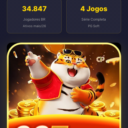
34.847
4 Jogos
Jogadores BR
Série Completa
Ativos maio/26
PG Soft