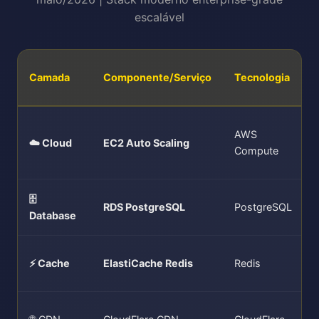
escalável
Camada
Componente/Serviço
Tecnologia
AWS
☁️ Cloud
EC2 Auto Scaling
Compute
🗄️
RDS PostgreSQL
PostgreSQL
Database
⚡ Cache
ElastiCache Redis
Redis