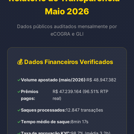
Maio 2026
Dados públicos auditados mensalmente por
eCOGRA e GLI
💰 Dados Financeiros Verificados
Volume apostado (maio/2026):
R$ 48.947.382
Prêmios
R$ 47.239.164 (96.51% RTP
pagos:
real)
Saques processados:
12.847 transações
Tempo médio de saque:
8min 17s
Taxa de aprovação KYC:
98.7% (média 3.2h)