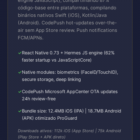
engine JavaScript), compartilhando 87%
código-base entre plataformas, compilando
binários nativos Swift (iOS), Kotlin/Java
(Android). CodePush hot-updates over-the-
air sem App Store review. Push notifications
FCM/APNs.
React Native 0.73 + Hermes JS engine (62%
faster startup vs JavaScriptCore)
Native modules: biometrics (FaceID/TouchID),
secure storage, deep linking
CodePush Microsoft AppCenter OTA updates
24h review-free
Bundle size: 12.4MB iOS (IPA) | 18.7MB Android
(APK) otimizado ProGuard
Downloads ativos: 112k iOS (App Store) | 75k Android
(Play Store + APK direto)