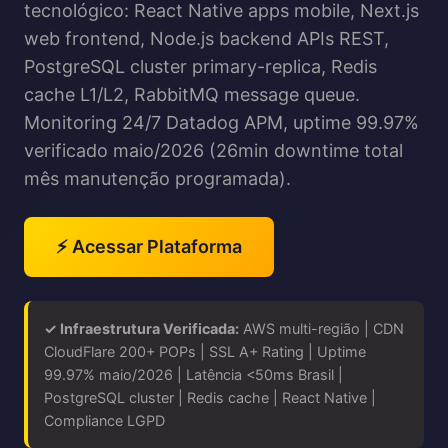
tecnológico: React Native apps mobile, Next.js
web frontend, Node.js backend APIs REST,
PostgreSQL cluster primary-replica, Redis
cache L1/L2, RabbitMQ message queue.
Monitoring 24/7 Datadog APM, uptime 99.97%
verificado maio/2026 (26min downtime total
mês manutenção programada).
⚡ Acessar Plataforma
✓ Infraestrutura Verificada:
AWS multi-região | CDN
CloudFlare 200+ POPs | SSL A+ Rating | Uptime
99.97% maio/2026 | Latência <50ms Brasil |
PostgreSQL cluster | Redis cache | React Native |
Compliance LGPD