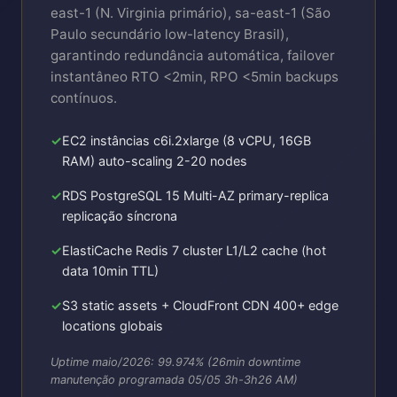
east-1 (N. Virginia primário), sa-east-1 (São
Paulo secundário low-latency Brasil),
garantindo redundância automática, failover
instantâneo RTO <2min, RPO <5min backups
contínuos.
EC2 instâncias c6i.2xlarge (8 vCPU, 16GB
RAM) auto-scaling 2-20 nodes
RDS PostgreSQL 15 Multi-AZ primary-replica
replicação síncrona
ElastiCache Redis 7 cluster L1/L2 cache (hot
data 10min TTL)
S3 static assets + CloudFront CDN 400+ edge
locations globais
Uptime maio/2026: 99.974% (26min downtime
manutenção programada 05/05 3h-3h26 AM)