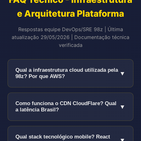
e Arquitetura Plataforma
Respostas equipe DevOps/SRE 98z | Última
atualização 29/05/2026 | Documentação técnica
verificada
Qual a infraestrutura cloud utilizada pela
▼
98z? Por que AWS?
Utilizamos 100% Amazon Web Services
(AWS) infraestrutura cloud enterprise-
Como funciona o CDN CloudFlare? Qual
▼
grade!
a latência Brasil?
Regiões:
us-east-1 (N. Virginia primário) +
CDN CloudFlare Enterprise com 200+ POPs
sa-east-1 (São Paulo secundário low-
(Points of Presence) globais!
Qual stack tecnológico mobile? React
▼
latency)