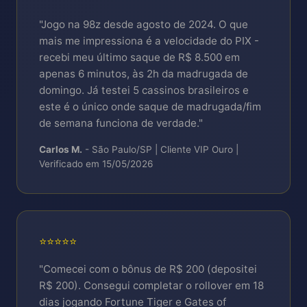
Biometrics FaceID/TouchID, secure storage,
P95 latency budget | error rate <0.1%
push FCM/APNs.
"Jogo na 98z desde agosto de 2024. O que
Incidentes maio/2026: 3 alerts críticos (2
mais me impressiona é a velocidade do PIX -
false-positive, 1 real resolved <47min).
recebi meu último saque de R$ 8.500 em
apenas 6 minutos, às 2h da madrugada de
Database P95 12ms SELECTs | 34ms
domingo. Já testei 5 cassinos brasileiros e
INSERTs.
este é o único onde saque de madrugada/fim
de semana funciona de verdade."
Carlos M.
- São Paulo/SP | Cliente VIP Ouro |
Verificado em 15/05/2026
⭐⭐⭐⭐⭐
"Comecei com o bônus de R$ 200 (depositei
R$ 200). Consegui completar o rollover em 18
dias jogando Fortune Tiger e Gates of