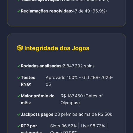
Reclamações resolvidas:
47 de 49 (95.9%)
🎲 Integridade dos Jogos
Rodadas analisadas:
2.847.392 spins
Testes
Aprovado 100% - GLI #BR-2026-
RNG:
05
Maior prêmio do
R$ 187.450 (Gates of
mês:
Olympus)
Jackpots pagos:
23 prêmios acima de R$ 50k
RTP por
Slots 96.52% | Live 98.73% |
categoria:
Crash 97.08%