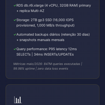
RDS db.r6i.xlarge (4 vCPU, 32GB RAM) primary
+ replica Multi-AZ
Storage: 2TB gp3 SSD (16,000 IOPS
provisioned, 1,000 MB/s throughput)
Automated backups diários (retenção 30 dias)
+ snapshots manuais mensais
Query performance: P95 latency 12ms
SELECTs | 34ms INSERTs/UPDATEs
Métricas maio/2026: 847M queries executadas |
99.98% uptime | zero data loss events
📊