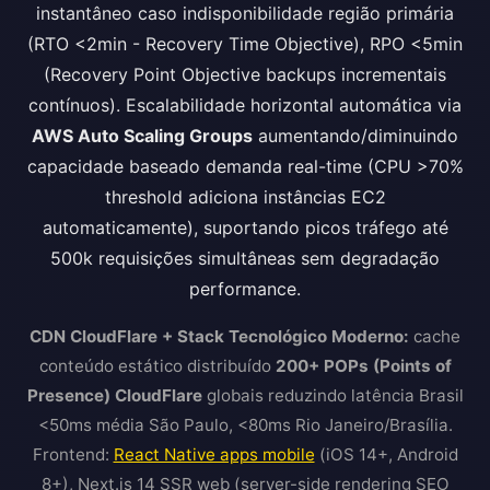
instantâneo caso indisponibilidade região primária
(RTO <2min - Recovery Time Objective), RPO <5min
(Recovery Point Objective backups incrementais
contínuos). Escalabilidade horizontal automática via
AWS Auto Scaling Groups
aumentando/diminuindo
capacidade baseado demanda real-time (CPU >70%
threshold adiciona instâncias EC2
automaticamente), suportando picos tráfego até
500k requisições simultâneas sem degradação
performance.
CDN CloudFlare + Stack Tecnológico Moderno:
cache
conteúdo estático distribuído
200+ POPs (Points of
Presence) CloudFlare
globais reduzindo latência Brasil
<50ms média São Paulo, <80ms Rio Janeiro/Brasília.
Frontend:
React Native apps mobile
(iOS 14+, Android
8+), Next.js 14 SSR web (server-side rendering SEO